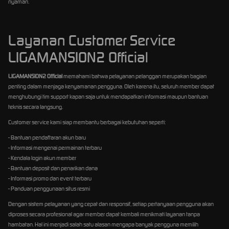
nyaman.
Layanan Customer Service
LIGAMANSION2 Official
LIGAMANSION2 Official
memahami bahwa pelayanan pelanggan merupakan bagian
penting dalam menjaga kenyamanan pengguna. Oleh karena itu, seluruh member dapat
menghubungi tim support kapan saja untuk mendapatkan informasi maupun bantuan
teknis secara langsung.
Customer service kami siap membantu berbagai kebutuhan seperti:
- Bantuan pendaftaran akun baru
- Informasi mengenai permainan terbaru
- Kendala login akun member
- Bantuan deposit dan penarikan dana
- Informasi promo dan event terbaru
- Panduan penggunaan situs resmi
Dengan sistem pelayanan yang cepat dan responsif, setiap pertanyaan pengguna akan
diproses secara profesional agar member dapat kembali menikmati layanan tanpa
hambatan. Hal ini menjadi salah satu alasan mengapa banyak pengguna memilih