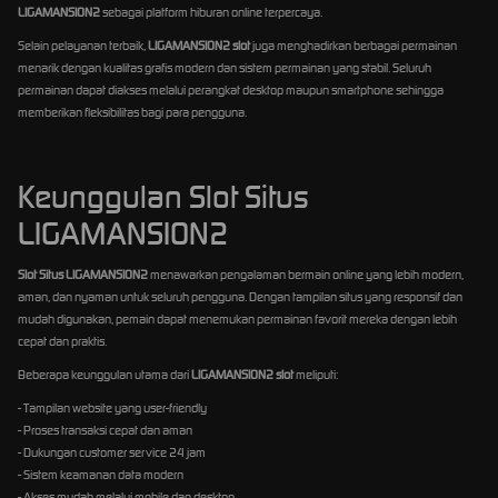
LIGAMANSION2
sebagai platform hiburan online terpercaya.
Selain pelayanan terbaik,
LIGAMANSION2 slot
juga menghadirkan berbagai permainan
menarik dengan kualitas grafis modern dan sistem permainan yang stabil. Seluruh
permainan dapat diakses melalui perangkat desktop maupun smartphone sehingga
memberikan fleksibilitas bagi para pengguna.
Keunggulan Slot Situs
LIGAMANSION2
Slot Situs LIGAMANSION2
menawarkan pengalaman bermain online yang lebih modern,
aman, dan nyaman untuk seluruh pengguna. Dengan tampilan situs yang responsif dan
mudah digunakan, pemain dapat menemukan permainan favorit mereka dengan lebih
cepat dan praktis.
Beberapa keunggulan utama dari
LIGAMANSION2 slot
meliputi:
- Tampilan website yang user-friendly
- Proses transaksi cepat dan aman
- Dukungan customer service 24 jam
- Sistem keamanan data modern
- Akses mudah melalui mobile dan desktop