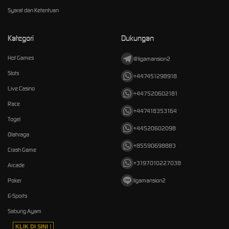
Syarat dan Ketentuan
Kategori
Dukungan
Hot Games
@ligamansion2
Slots
+447451298918
Live Casino
+447520602181
Race
+447418353164
Togel
+44520602098
Olahraga
+85590698883
Crash Game
+3197010227038
Arcade
Poker
ligamansion2
E-Sports
Sabung Ayam
KLIK DI SINI !