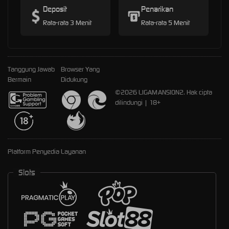
Deposit
Penarikan
Rata-rata 3 Menit
Rata-rata 5 Menit
Tanggung Jawab
Browser Yang
Bermain
Didukung
©2026 LIGAMANSION2. Hak cipta
dilindungi | 18+
Platform Penyedia Layanan
Slots