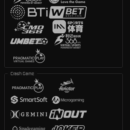
Crash Game