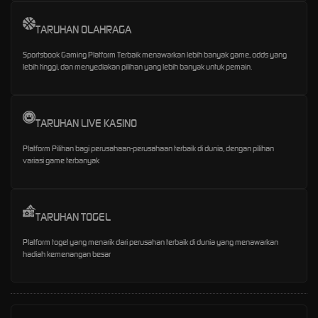
TARUHAN OLAHRAGA
Sportsbook Gaming Platform Terbaik menawarkan lebih banyak game, odds yang
lebih tinggi, dan menyediakan pilihan yang lebih banyak untuk pemain.
TARUHAN LIVE KASINO
Platform Pilihan bagi perusahaan-perusahaan terbaik di dunia, dengan pilihan
variasi game terbanyak
TARUHAN TOGEL
Platform togel yang menarik dari perusahan terbaik di dunia yang menawarkan
hadiah kemenangan besar