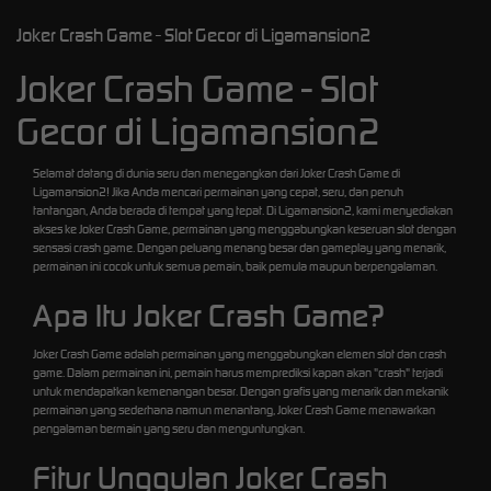
Joker Crash Game - Slot Gecor di Ligamansion2
Joker Crash Game - Slot
Gecor di Ligamansion2
Selamat datang di dunia seru dan menegangkan dari
Joker Crash Game di
Ligamansion2
! Jika Anda mencari permainan yang cepat, seru, dan penuh
tantangan, Anda berada di tempat yang tepat. Di
Ligamansion2
, kami menyediakan
akses ke
Joker Crash Game
, permainan yang menggabungkan keseruan slot dengan
sensasi crash game. Dengan peluang menang besar dan gameplay yang menarik,
permainan ini cocok untuk semua pemain, baik pemula maupun berpengalaman.
Apa Itu Joker Crash Game?
Joker Crash Game
adalah permainan yang menggabungkan elemen slot dan crash
game. Dalam permainan ini, pemain harus memprediksi kapan akan "crash" terjadi
untuk mendapatkan kemenangan besar. Dengan grafis yang menarik dan mekanik
permainan yang sederhana namun menantang,
Joker Crash Game
menawarkan
pengalaman bermain yang seru dan menguntungkan.
Fitur Unggulan Joker Crash