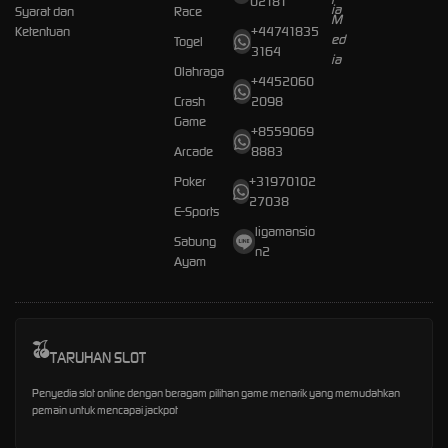
02181
Syarat dan
Race
Ketentuan
+44741835
Togel
3164
Olahraga
+4452060
Crash
2098
Game
+8559069
Arcade
8883
Poker
+31970102
27038
E-Sports
ligamansio
Sabung
n2
Ayam
TARUHAN SLOT
Penyedia slot online dengan beragam pilihan game menarik yang memudahkan
pemain untuk mencapai jackpot