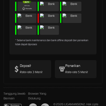
* Selama bank maintenance dan bank offline deposit dan penarikan
tidak dapat diproses
Deposit
Penarikan
Rata-rata 3 Menit
Rata-rata 5 Menit
Tanggung Jawab
Browser Yang
Bermain
Didukung
©2026 LIGAMANSION2. Hak cipta