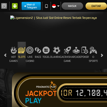
Main di
MASUK
DAFTAR
Telegram
HOT
SLOTS
LIVE
RACE
TOGEL
OLAHRAGA
CRASH
ARCADE
POKER
E-
SABUN
GAMES
CASINO
GAME
SPORTS
AYAM
IDR
12,700,
JACKPOT
PLAY