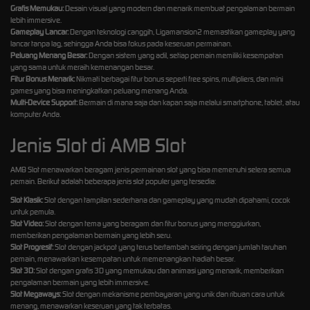
Grafis Memukau:
Desain visual yang modern dan menarik membuat pengalaman bermain
lebih immersive.
Gameplay Lancar:
Dengan teknologi canggih, Ligamansion2 memastikan gameplay yang
lancar tanpa lag, sehingga Anda bisa fokus pada keseruan permainan.
Peluang Menang Besar:
Dengan sistem yang adil, setiap pemain memiliki kesempatan
yang sama untuk meraih kemenangan besar.
Fitur Bonus Menarik:
Nikmati berbagai fitur bonus seperti free spins, multipliers, dan mini
games yang bisa meningkatkan peluang menang Anda.
Multi-Device Support:
Bermain di mana saja dan kapan saja melalui smartphone, tablet, atau
komputer Anda.
Jenis Slot di AMB Slot
AMB Slot menawarkan beragam jenis permainan slot yang bisa memenuhi selera semua
pemain. Berikut adalah beberapa jenis slot populer yang tersedia:
Slot Klasik:
Slot dengan tampilan sederhana dan gameplay yang mudah dipahami, cocok
untuk pemula.
Slot Video:
Slot dengan tema yang beragam dan fitur bonus yang menggiurkan,
memberikan pengalaman bermain yang lebih seru.
Slot Progresif:
Slot dengan jackpot yang terus bertambah seiring dengan jumlah taruhan
pemain, menawarkan kesempatan untuk memenangkan hadiah besar.
Slot 3D:
Slot dengan grafis 3D yang memukau dan animasi yang menarik, memberikan
pengalaman bermain yang lebih immersive.
Slot Megaways:
Slot dengan mekanisme pembayaran yang unik dan ribuan cara untuk
menang, menawarkan keseruan yang tak terbatas.