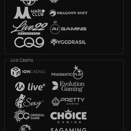
Live Casino