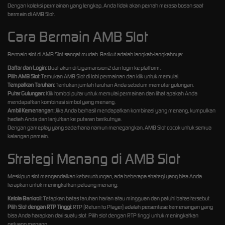
Dengan koleksi permainan yang lengkap, Anda tidak akan pernah merasa bosan saat
bermain di AMB Slot.
Cara Bermain AMB Slot
Bermain slot di AMB Slot sangat mudah. Berikut adalah langkah-langkahnya:
Daftar dan Login:
Buat akun di Ligamansion2 dan login ke platform.
Pilih AMB Slot:
Temukan AMB Slot di lobi permainan dan klik untuk memulai.
Tempatkan Taruhan:
Tentukan jumlah taruhan Anda sebelum memutar gulungan.
Putar Gulungan:
Klik tombol putar untuk memulai permainan dan lihat apakah Anda
mendapatkan kombinasi simbol yang menang.
Ambil Kemenangan:
Jika Anda berhasil mendapatkan kombinasi yang menang, kumpulkan
hadiah Anda dan lanjutkan ke putaran berikutnya.
Dengan gameplay yang sederhana namun menegangkan, AMB Slot cocok untuk semua
kalangan pemain.
Strategi Menang di AMB Slot
Meskipun slot mengandalkan keberuntungan, ada beberapa strategi yang bisa Anda
terapkan untuk meningkatkan peluang menang:
Kelola Bankroll:
Tetapkan batas taruhan harian atau mingguan dan patuhi batas tersebut.
Pilih Slot dengan RTP Tinggi:
RTP (Return to Player) adalah persentase kemenangan yang
bisa Anda harapkan dari suatu slot. Pilih slot dengan RTP tinggi untuk meningkatkan
peluang menang.