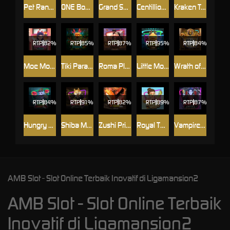
Pet Ranger
ONE Boxing
Grand Shine
Centillion Gods
Kraken Treasure
RTP
82%
RTP
85%
RTP
87%
RTP
95%
RTP
84%
Moe Moe Cute
Tiki Paradise
Roma Plus
Little Monster
Wrath of Egypt
RTP
84%
RTP
91%
RTP
82%
RTP
89%
RTP
87%
Hungry Krahung
Shiba Mogul
Zushi Prime
Royal Thai Dessert
Vampire Hunter
AMB Slot - Slot Online Terbaik Inovatif di Ligamansion2
AMB Slot - Slot Online Terbaik
Inovatif di Ligamansion2