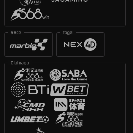
Race
Togel
Olahraga