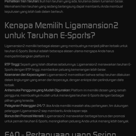
Perhatikan Tren Taruhan:
Ikuti tren taruhan yang ada, terutama dalam turnamen besar.
Memahami tren taruhan yang sedang berlangsung dapat membantu Anda membuat
keputusan yang lebih baik dalam bertaruh.
Kenapa Memilih Ligamansion2
untuk Taruhan E-Sports?
Ligamansion2 memiliki berbagai alasan yang membuatnya menjadi pilihan terbaik untuk
taruhan E-Sports. Berikut adalah beberapa alasan utama mengapa Anda harus
mempertimbangkan platform ini:
RTP Tinggi:
Seperti yang telah dibahas sebelumnya, Ligamansion2 menawarkan taruhan E-
Sports dengan RTP tinggi, memberikan peluang kemenangan lebih besar.
Keamanan dan Kepercayaan:
Ligamansion2 memastikan bahwa setiap taruhan dilakukan
dalam lingkungan yang aman dan terpercaya, dengan enkripsi dan perlindungan data
terbaik.
Antarmuka Pengguna yang Mudah Digunakan:
Platform ini memiliki desain yang ramah
pengguna, membuatnya mudah untuk menavigasi taruhan E-Sports dengan berbagai
pilihan yang tersedia.
Pelayanan Pelanggan 24/7:
Jika Anda memiliki masalah atau pertanyaan, tim dukungan
pelanggan Ligamansion2 siap membantu Anda kapan saja.
Bonus dan Promosi Menarik:
Ligamansion2 menawarkan berbagai bonus dan promosi
untuk pemain taruhan E-Sports, meningkatkan peluang Anda untuk menang lebih banyak.
FAQ - Pertanyaan yang Sering