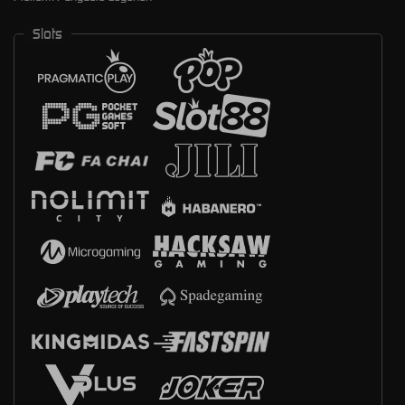
Slots