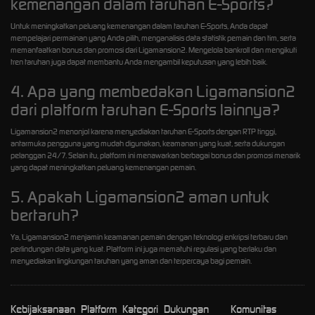
kemenangan dalam taruhan E-Sports?
Untuk meningkatkan peluang kemenangan dalam taruhan E-Sports, Anda dapat
mempelajari permainan yang Anda pilih, menganalisis data statistik pemain dan tim, serta
memanfaatkan bonus dan promosi dari Ligamansion2. Mengelola bankroll dan mengikuti
tren taruhan juga dapat membantu Anda mengambil keputusan yang lebih baik.
4. Apa yang membedakan Ligamansion2
dari platform taruhan E-Sports lainnya?
Ligamansion2 menonjol karena menyediakan taruhan E-Sports dengan RTP tinggi,
antarmuka pengguna yang mudah digunakan, keamanan yang kuat, serta dukungan
pelanggan 24/7. Selain itu, platform ini menawarkan berbagai bonus dan promosi menarik
yang dapat meningkatkan peluang kemenangan pemain.
5. Apakah Ligamansion2 aman untuk
bertaruh?
Ya, Ligamansion2 menjamin keamanan pemain dengan teknologi enkripsi terbaru dan
perlindungan data yang kuat. Platform ini juga mematuhi regulasi yang berlaku dan
menyediakan lingkungan taruhan yang aman dan terpercaya bagi pemain.
Kebijaksanaan
Platform
Kategori
Dukungan
Komunitas