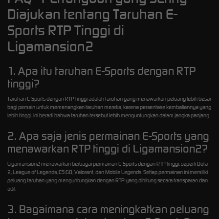
Diajukan tentang Taruhan E-
Sports RTP Tinggi di
Ligamansion2
1. Apa itu taruhan E-Sports dengan RTP
tinggi?
Taruhan E-Sports dengan RTP tinggi adalah taruhan yang menawarkan peluang lebih besar
bagi pemain untuk memenangkan taruhan mereka, karena persentase kembaliannya yang
lebih tinggi. Ini berarti bahwa taruhan tersebut lebih menguntungkan dalam jangka panjang.
2. Apa saja jenis permainan E-Sports yang
menawarkan RTP tinggi di Ligamansion2?
Ligamansion2 menawarkan berbagai permainan E-Sports dengan RTP tinggi, seperti Dota
2, League of Legends, CS:GO, Valorant, dan Mobile Legends. Setiap permainan ini memiliki
peluang taruhan yang menguntungkan dengan RTP yang dihitung secara transparan dan
adil.
3. Bagaimana cara meningkatkan peluang