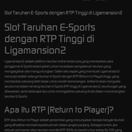
Slot Taruhan E-Sports dengan RTP Tinggi di Ligamansion2
Slot Taruhan E-Sports
dengan RTP Tinggi di
Ligamansion2
Ligamansion2 adalah platform taruhan online terkemuka yang memberikan para
penggemar E-Sports kesempatan untuk merasakan pengalaman taruhan yang
mengasyikkan dan menguntungkan. Salah satu aspek yang membuat Ligamansion2
menonjol adalah adanya taruhan E-Sports dengan RTP (Return to Player) tinggi, yang
memberikan peluang lebih besar untuk meraih kemenangan. Artikel ini akan mengulas
secara mendalam tentang taruhan E-Sports RTP tinggi di Ligamansion2, keuntungan yang
ditawarkan, serta beberapa tips untuk meningkatkan peluang Anda dalam memenangkan
taruhan E-Sports.
Apa Itu RTP (Return to Player)?
RTP atau Return to Player adalah persentase yang menunjukkan berapa banyak taruhan
yang dihasilkan kembali kepada pemain dalam jangka panjang. Sebagai contoh, jika
sebuah permainan atau taruhan memiliki RTP 95%, itu berarti untuk setiap Rp100 yang