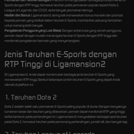
Permainan dan Taruhan Beragam:
Platform ini menyediakan berbagai jenis permainan E-
Sports dengan RTP tinggi, termasuk taruhan pada permainan populer seperti Dota 2,
League of Legends, dan CS:GO, serta banyak permainan lainnya.
Hadiah dan Bonus:
Ligamansion2 sering kali menawarkan bonus menarik dan promosi
kepada pemain yang terlibat dalam taruhan E-Sports, memberikan peluang tambahan
untuk menang lebih banyak.
Pengalaman Pengguna yang Luar Biasa:
Dengan antarmuka yang ramah pengguna,
pemain dapat dengan mudah menavigasi taruhan E-Sports dengan RTP tinggi dan
menikmati pengalaman bermain yang menyenangkan.
Jenis Taruhan E-Sports dengan
RTP Tinggi di Ligamansion2
Di Ligamansion2, Anda dapat menemukan berbagai jenis taruhan E-Sports yang
menawarkan RTP tinggi. Berikut beberapa contoh taruhan E-Sports yang dapat Anda
nikmati di platform ini:
1. Taruhan Dota 2
Dota 2 adalah salah satu permainan E-Sports paling populer di dunia. Dengan banyaknya
turnamen besar dan taruhan yang ditawarkan, pemain dapat menikmati RTP yang tinggi
ketika bertaruh pada pertandingan ini. Ligamansion2 menyediakan berbagai opsi taruhan
pada Dota 2, termasuk taruhan pada pemenang pertandingan, jumlah kill, dan banyak lagi.