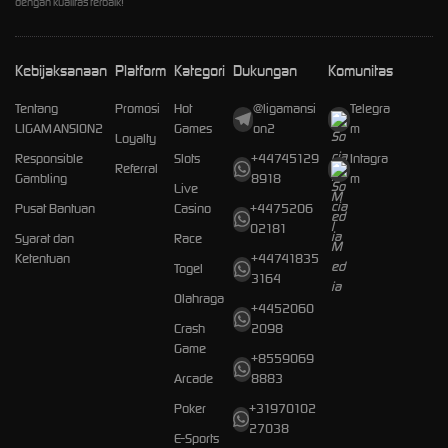
dengan kualitas terbaik!
Kebijaksanaan
Platform
Kategori
Dukungan
Komunitas
Tentang
Promosi
Hot
@ligamansi
Telegra
LIGAMANSION2
Games
on2
m
Loyalty
Responsible
Slots
+44745129
Intagra
Referral
Gambling
8918
m
Live
Pusat Bantuan
Casino
+4475206
02181
Syarat dan
Race
Ketentuan
+44741835
Togel
3164
Olahraga
+4452060
Crash
2098
Game
+8559069
Arcade
8883
Poker
+31970102
27038
E-Sports