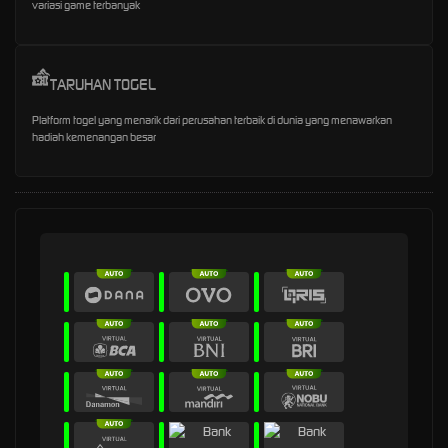
variasi game terbanyak
TARUHAN TOGEL
Platform togel yang menarik dari perusahan terbaik di dunia yang menawarkan
hadiah kemenangan besar