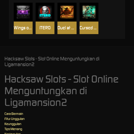
Wings of Horus
ITERO
Duel at Dawn
Cursed Crypt
Hacksaw Slots - Slot Online Menguntungkan di
Ligamansion2
Hacksaw Slots - Slot Online
Menguntungkan di
Ligamansion2
Cara Bermain
Fitur Unggulan
Keunggulan
Tips Menang