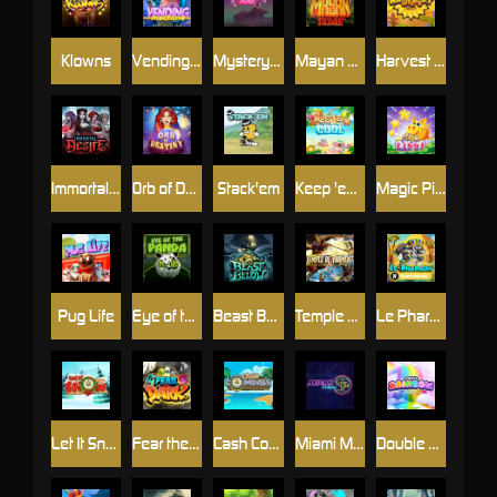
Klowns
Vending Machine
Mystery Motel
Mayan Stackways
Harvest Wilds
Immortal Desire
Orb of Destiny
Stack'em
Keep 'em Cool
Magic Piggy
Pug Life
Eye of the Panda
Beast Below
Temple of Torment
Le Pharaoh
Let It Snow
Fear the Dark
Cash Compass
Miami Multiplier
Double Rainbow