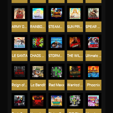
ARMY OF ARES
RAINBOW PRINCESS
STEAMRUNNERS
SUN PRINCESS
SPEAR OF ATHENA
LE SANTA
CHAOS CREW 3
STORMBORN
THE WILDWOOD CURSE
Ultimate Slot of America
Reign of Rome
Le Bandit
Rad Maxx
Wanted Dead or a Wild
Phoenix