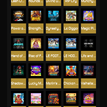
Cash Crew
Hounds Of Hell
Divine Drop
RIP City
Munchy Milo
Power of 10
Strength Of Hercules
Dynasty of Death
Le Digger
Magic Piggy OG
Hand of Anubis
Rise of Fortuna
LE FOOTBALL FAN
LE HOOLIGAN
Life and Death
Shadow Treasure
Lucky Multifruit
Merlin's Mania
Chicken Man
Valhalla: Wild Winter