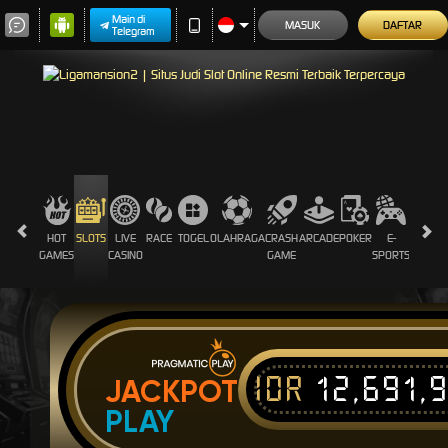
Main di
MASUK
DAFTAR
Telegram
HOT
SLOTS
LIVE
RACE
TOGEL
OLAHRAGA
CRASH
ARCADE
POKER
E-
SABUN
GAMES
CASINO
GAME
SPORTS
AYAM
IDR
12,691,
JACKPOT
PLAY