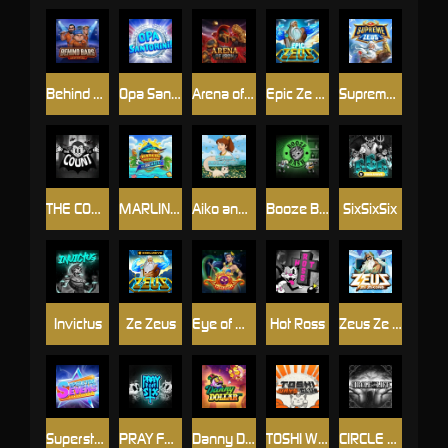
Behind Bars: Masterplan
Opa Santorini!
Arena of Iron
Epic Ze Zeus
Supreme Zeus
THE COUNT
MARLIN MASTERS: THE BIG HAUL
Aiko and the Wind Spirit
Booze Bash
SixSixSix
Invictus
Ze Zeus
Eye of Medusa
Hot Ross
Zeus Ze Zecond
Superstar Sevens
PRAY FOR SIX
Danny Dollar
TOSHI WAYS CLUB
CIRCLE OF LIFE