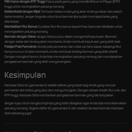
Pilih Game dengan RTP Tinggi:
Fokus pada game yang memiliki Return to Player (RTP)
tinggi untuk meningkatkan peluang menang.
Kelola Modal dengan Bijak:
Tentukan batas modal yang akan Anda gunakan dan patuhi
batas tersebut. Jangan tergoda untuk terus bermain jika sudah mencapai batas yang
ditentukan.
Manfaatkan Fitur Bonus:
Gunakan fitur-fitur bonus seperti Free Spins dan Multiplier untuk
meningkatkan peluang menang.
Bermain dengan Sabar:
Jangan terburu-buru dalam mengambil keputusan. Bermain
dengan sabar dan tenang akan membantu Anda membuat keputusan yang lebih baik.
Pelajari Pola Permainan:
Amati pola permainan dan coba cari tahu kapan biasanya fitur
bonus muncul. Ini bisa membantu Anda membuat strategi bermain yang lebih efektif.
Dengan mengikuti tips ini, Anda bisa meningkatkan peluang menang dan mendapatkan
pengalaman bermain yang lebih menyenangkan.
Kesimpulan
Hacksaw Slots di Ligamansion2 adalah pilihan yang tepat bagi Anda yang mencari
permainan slot online yang seru dan menguntungkan. Dengan desain kreatif, fitur unik, dan
RTP tinggi, Hacksaw Slots memberikan pengalaman bermain yang tak terlupakan.
Jangan lupa untuk mengikuti tips-tips yang telah dibagikan agar Anda bisa memaksimalkan
peluang menang. Segera daftar di Ligamansion2 dan rasakan sensasi bermain Hacksaw
Slots sekarang juga!