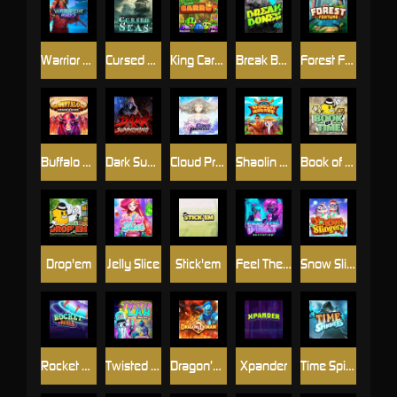
Warrior Ways
Cursed Seas
King Carrot
Break Bones
Forest Fortune
Buffalo Stack'n'Sync
Dark Summoning
Cloud Princess
Shaolin Master
Book of Time
Drop'em
Jelly Slice
Stick'em
Feel The Beat
Snow Slingers
Rocket Reels
Twisted Lab
Dragon’s Domain
Xpander
Time Spinners